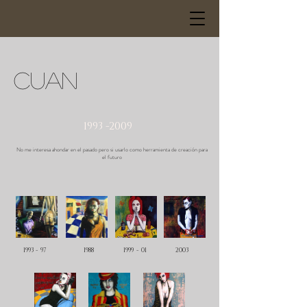
cuan
1993 -2009
No me interesa ahondar en el pasado pero si usarlo como herramienta de creación para
el futuro
1993 - 97
1988
1999 - 01
2003